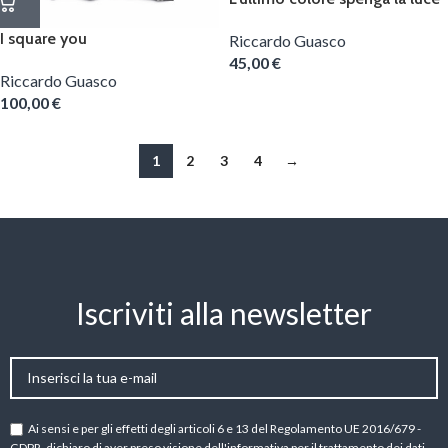
I square you
Riccardo Guasco
45,00
€
Riccardo Guasco
100,00
€
1
2
3
4
→
Iscriviti alla newsletter
Ai sensi e per gli effetti degli articoli 6 e 13 del Regolamento UE 2016/679 -
GDPR, dichiaro di aver preso visione dell'
informativa per il trattamento dei dati