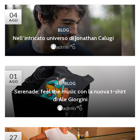
04
AGO
BLOG
Nell’intricato universo di Jonathan Calugi
admin
01
AGO
BLOG
Serenade: feel the music con la nuova t-shirt
di Ale Giorgini
admin
27