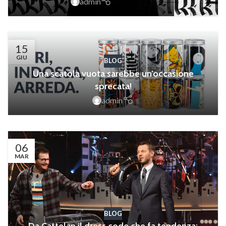
admin
15
GIU
BLOG
Una scatola vuota sarebbe un’occasione
sprecata!
admin
06
MAR
BLOG