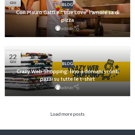
GIU
BLOG
Con Mauro Gatti e “True Love” l’amore sa di
pizza
admin
22
GIU
BLOG
Crazy Web Shopping: fino a domani sconti
pazzi su tutte le t-shirt
admin
Load more posts