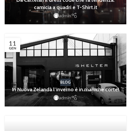
Da Cattelan il dress code che fa tendenza:
camicia a quadri e T-Shirt.it
admin
11
GEN
BLOG
In Nuova Zelanda l’inverno è in maniche corte!
admin