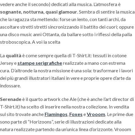
vedere anche il secondo) dedicati alla musica. L’atmosfera è
sognante, notturna, quasi glamour
. Sembra di sentire la musica
che la ragazza sta mettendo: forse un lento, con tanti archi, da
ascoltare stretti stretti sincronizzando il battito dei cuori; oppure
una disco music anni Ottanta, da ballare sotto i riflessi della palla
stroboscopica. A voi la scelta
La
qualità
è come sempre quella di T-Shirt.it: tessuti in cotone
Jersey e
stampe serigrafiche
realizzate a mano con estrema
cura. D’altronde la nostra missione è una sola: trasformare i lavori
dei più grandi illustratori italiani in vere e proprie opere d’arte da
indossare.
Serenade
è il quarto artwork che Ale (che è anche l’art director di
T-Shirt.it) ha scelto di inserire nella nostra collezione. In vendita
sul sito trovate anche
Flamingos
,
Foxes
e
Vrooom
. Le prime due
sono parte di “Horizoons”, serie di illustrazioni dedicate alla
natura realizzate partendo da un’unica linea d’orizzonte. Vrooom