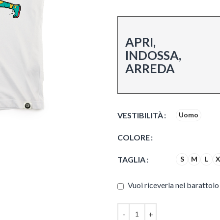
APRI,
INDOSSA,
ARREDA
VESTIBILITÀ
Uomo
COLORE
TAGLIA
S
M
L
X
Vuoi riceverla nel barattolo 