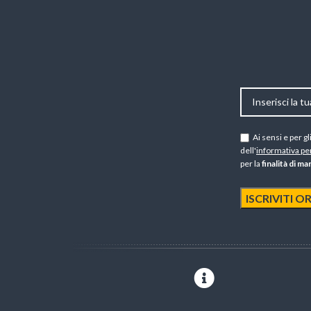
Ai sensi e per g
dell'
informativa per
per la
finalità di m