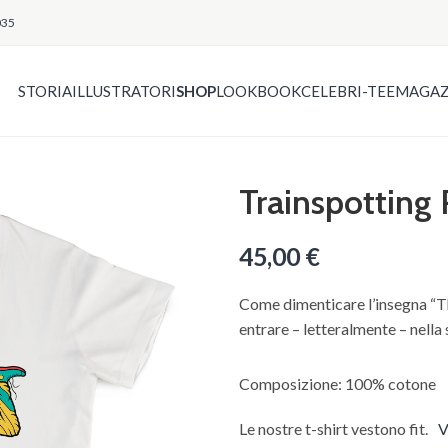
035
STORIA
ILLUSTRATORI
SHOP
LOOKBOOK
CELEBRI-TEE
MAGAZ
Trainspotting
45,00
€
Come dimenticare l’insegna “Th
entrare – letteralmente – nella
Composizione: 100% cotone
Le nostre t-shirt vestono fit.
V