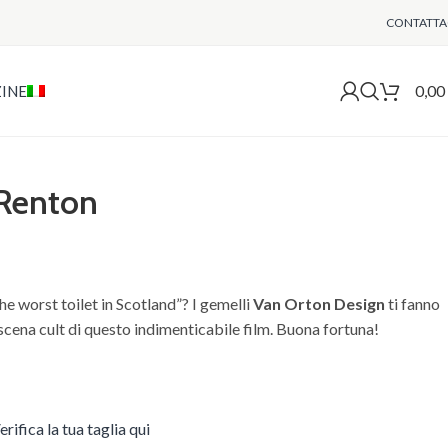
CONTATTA
0,00
INE
 Renton
e worst toilet in Scotland”? I gemelli
Van Orton Design
ti fanno
 scena cult di questo indimenticabile film. Buona fortuna!
erifica la tua taglia qui