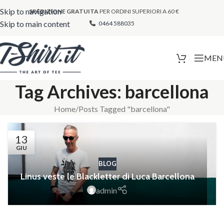
Skip to navigation
SPEDIZIONE GRATUITA
PER ORDINI SUPERIORI A 60 €
Skip to main content
0464 588035
MEN
Tag Archives: barcellona
Home
Posts Tagged "barcellona"
13
GIU
BLOG
Linus veste le Blackletter di Luca Barcellona
admin