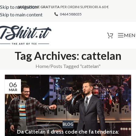
Skip to navigation
SPEDIZIONE GRATUITA
PER ORDINI SUPERIORI A 60 €
Skip to main content
0464 588035
MEN
Tag Archives: cattelan
Home
Posts Tagged "cattelan"
06
MAR
BLOG
Da Cattelan il dress code che fa tendenza: