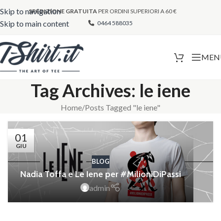
Skip to navigation
SPEDIZIONE GRATUITA
PER ORDINI SUPERIORI A 60 €
Skip to main content
0464 588035
MEN
Tag Archives: le iene
Home
Posts Tagged "le iene"
01
GIU
BLOG
Nadia Toffa e Le Iene per #MilioniDiPassi
admin