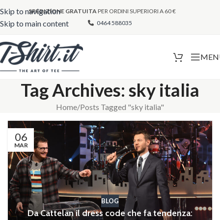
Skip to navigation
SPEDIZIONE GRATUITA
PER ORDINI SUPERIORI A 60 €
Skip to main content
0464 588035
MEN
Tag Archives: sky italia
Home
Posts Tagged "sky italia"
06
MAR
BLOG
Da Cattelan il dress code che fa tendenza: