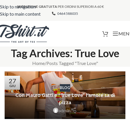
Skip to navigation
SPEDIZIONE GRATUITA
PER ORDINI SUPERIORI A 60 €
Skip to main content
0464 588035
MEN
Tag Archives: True Love
Home
Posts Tagged "True Love"
27
GIU
BLOG
Con Mauro Gatti e “True Love” l’amore sa di
pizza
admin